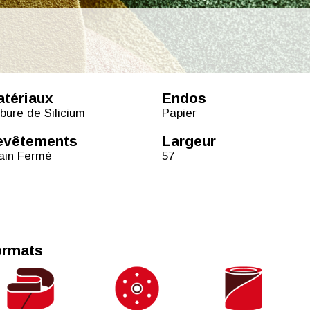
tériaux
Endos
bure de Silicium
Papier
evêtements
Largeur
ain Fermé
57
ormats