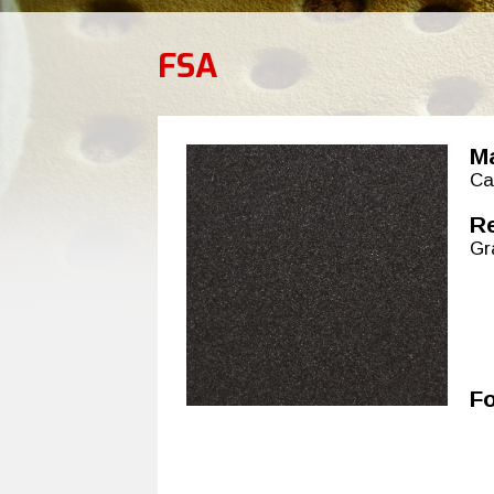
FSA
Ma
Ca
R
Gr
F