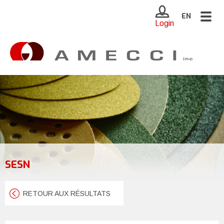
Togg
EN
Login
navig
SESN
RETOUR AUX RÉSULTATS